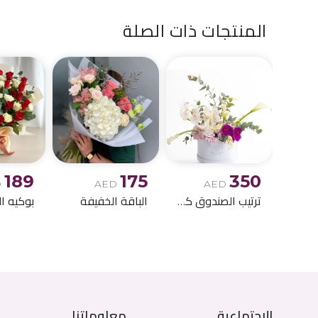
المنتجات ذات الصلة
189
175
350
D
AED
AED
ترتيب الصندوق كالا ليلي
الباقة الخفيفة
الاجتماعية
معلوماتنا