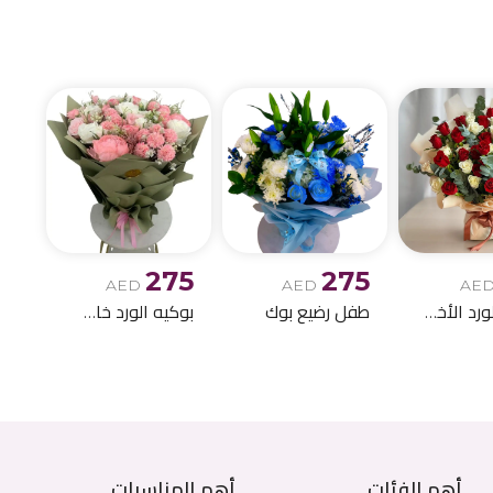
الميلاد وباقات الز
275
275
AED
AED
AE
بوكيه الورد الأخمر والابيض
طفل رضيع بوك
بوكيه الورد خاص اصطناعي
أهم الفئات
أهم المناسبات