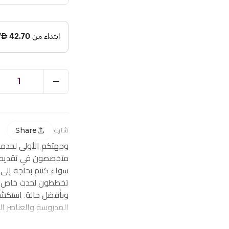
1
Share
شارك
وجهتكم الأولى لخدم
متخصصون في تقديم ز
سواء كنتم بحاجة إلى
تخططون لحدث خاص، ف
وبأفضل حالة. استكشف
المدروسة والعناصر ا
احتياجاتكم من توصيل 