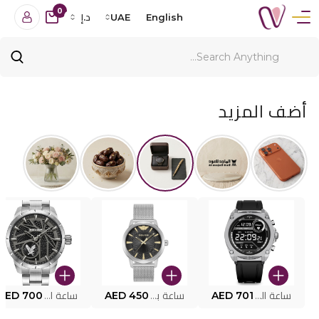
0
English
UAE
د.إ
أضف المزيد
ساعة البوليس الذكية MY.AVATAR PEIUN0000101
AED 701
ساعة بوليس للرجال PEWJG0005002
AED 450
ساعة البوليس PEWJG2227302
AED 700