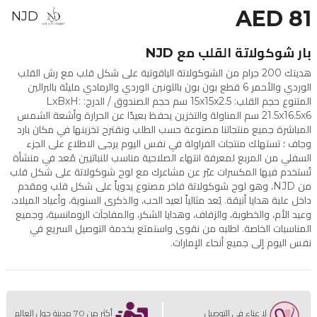
AED 81
NJD
بار شوكولاتة القلب مع NJD
هديتك 200 جرام من الشوكولاتة الياقوتية على شكل قلب مع رش القلب
الوردي والأحمر 6 قطع بون بون باللونين الوردي والرمادي مليئة بالبرالين
المتنوع حجم القلب: 15x15x2.5 سم حجم الصندوق / الدرج: LxBxH:
21.5x16.5x6 سم المناولة والتخزين يحفظ بعيدًا عن الحرارة وأشعة الشمس
المباشرة جميع منتجاتنا مصنوعة حسب الطلب ونقترح تخزينها في مكان بارد
وجاف ؛ تستهلك منتجات الفراولة في نفس اليوم يرجى الاطلاع على الجزء
السفلي من المربع لمعرفة انتهاء الصلاحية مناسب للنباتيين مُعد في منشأة
تُستخدم فيها المكسرات عبّر عن مشاعرك مع لوح شوكولاتة على شكل قلب
من NJD، وهو لوح شوكولاتة فاخر مصنوع يدوياً على شكل قلب ومقدم
داخل علبة هدايا أنيقة. يُعد مثالياً لعيد الحب، والذكرى السنوية، وأعياد الميلاد،
وعيد الأم، والخطوبة، والزفاف، وهدايا الشكر، والمفاجآت الرومانسية، وجميع
المناسبات الخاصة. اطلبه من نقوى واستمتع بخدمة التوصيل السريع في
نفس اليوم إلى جميع أنحاء الإمارات.
لا عناء في التوصيل
أكثر من 70 مدينة حول العالم