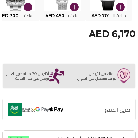
ساعة البوليس الذكية MY.AVATAR PEIUN0000101
AED 701
ساعة بوليس للرجال PEWJG0005002
AED 450
ساعة البوليس PEWJG2227302
AED 700
AED 6,170
لا عناء في التوصيل
أكثر من 70 مدينة حول العالم
فريقنا سيحصل على العنوان
توصيل على مدار الساعة
طرق الدفع