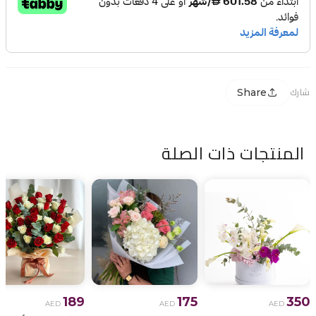
Share
شارك
المنتجات ذات الصلة
189
175
350
AED
AED
AED