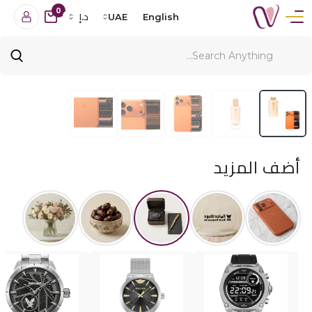
0
English
UAE
د.إ
أضف المزيد