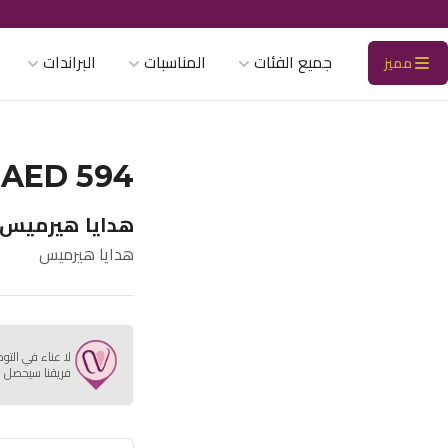
جميع الفئات
المناسبات
البراندات
مميز
AED 594
هدايا هيرميس 9
هدايا هيرميس
لا عناء في التو
فريقنا سيحصل ع