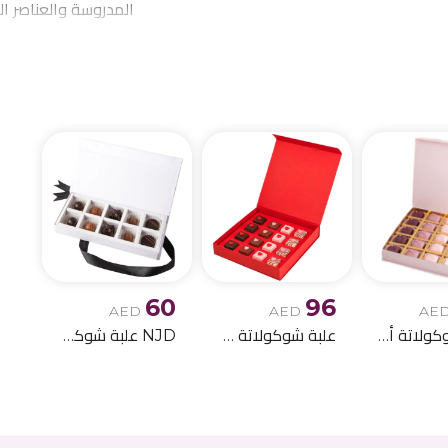
المدروسة والعناصر ا
احتياجاتكم من توصيل 
الميلاد وباقات الز
60
96
AED
AED
AE
علبة شوكولاتة أومبير
علبة شوكولاتة حمراء مشكلة
NJD علبة شوكولاتة بيضاء صغيرة