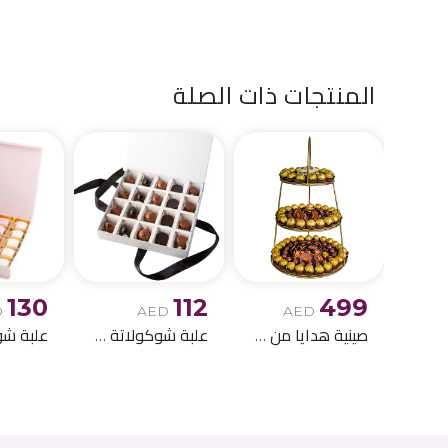
المنتجات ذات الصلة
130
112
499
D
AED
AED
صينية هدايا من 3 طبقات
علبة شوكولاتة مشكلة