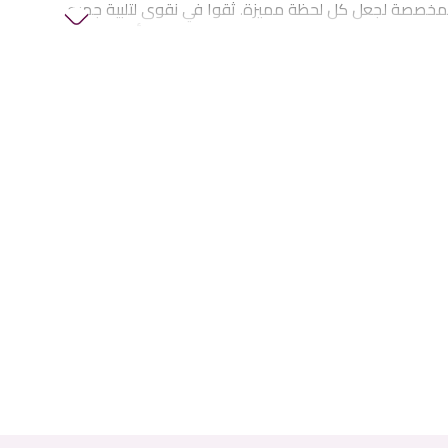
لمخصصة لجعل كل لحظة مميزة. ثقوا في نقوى لتلبية جميع
الزهور والهدايا في الإمارات، بما في ذلك
زهور أعياد
فاف وهدايا الذكرى
والمزيد.