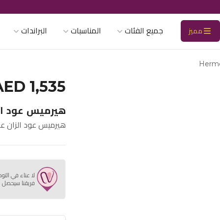
جميع الفئات
المناسبات
البراندات
مميز
Herme
AED 1,535
هيرميس عود الزان 
هيرميس عود الزان عطر 100
لا عناء في التو
فريقنا سيحصل ع