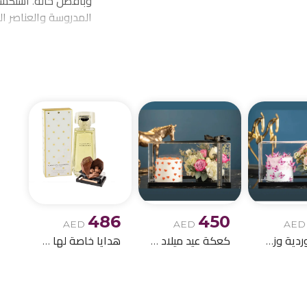
وبأفضل حالة. استكشف
المدروسة والعناصر ا
احتياجاتكم من توصيل 
الميلاد وباقات الز
486
450
AED
AED
AED
كعكة وردية وزهور للأطفال الصغار
كعكة عيد ميلاد بيضاء مع باقة ورود
هدايا خاصة لها مع الشوكولاتة 1