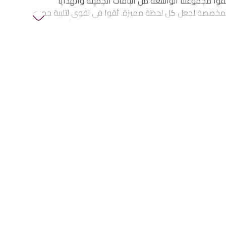
وا مجموعتنا الواسعة من الباقات الجميلة والهدايا
لمخصصة لجعل كل لحظة مميزة. ثقوا في نقوى لتلبية جميع
الزهور والهدايا في الإمارات، بما في ذلك
زهور أعياد
فاف وهدايا الذكرى
والمزيد.