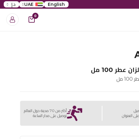
English
UAE
د.إ
0
عطر 100 مل
 مل
صيل
أكثر من 70 مدينة حول العالم
لى العنوان
توصيل على مدار الساعة