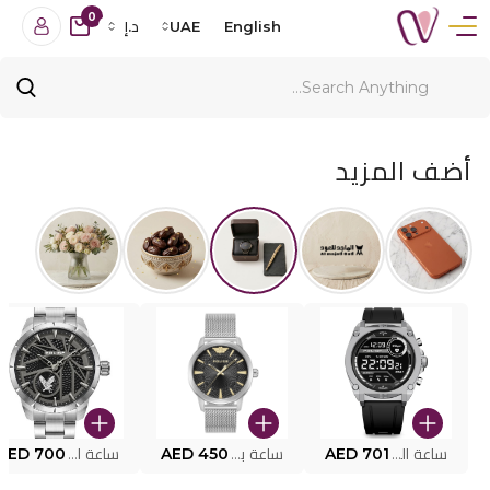
0
English
UAE
د.إ
أضف المزيد
ساعة البوليس الذكية MY.AVATAR PEIUN0000101
AED 701
ساعة بوليس للرجال PEWJG0005002
AED 450
ساعة البوليس PEWJG2227302
AED 700