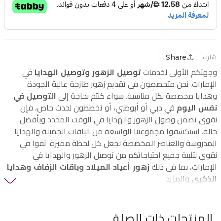
Share
شارك
وجهتكم الأولى لخدمات
توصيل الزهور وتوصيل الهدايا
في
الإمارات. نحن متخصصون في تقديم زهور طازجة عالية الجودة
وهدايا مخصصة لكل مناسبة. سواء كنتم بحاجة إلى
التوصيل في
نفس اليوم
في دبي أو أبوظبي، أو تخططون لحدث خاص، فإن
نقوى تضمن وصول الزهور والهدايا في الوقت المحدد وبأفضل
حالة. استكشفوا مجموعتنا الواسعة من الباقات الجميلة والهدايا
المدروسة والعناصر المخصصة لجعل كل لحظة مميزة. ثقوا في
نقوى لتلبية جميع احتياجاتكم من توصيل الزهور والهدايا في
الإمارات، بما في ذلك
زهور أعياد الميلاد وباقات الزفاف وهدايا
الذكرى
والمزيد.
المنتجات ذات الصلة