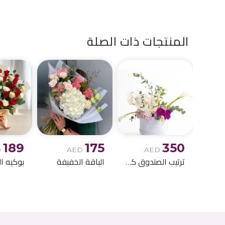
المنتجات ذات الصلة
189
175
350
D
AED
AED
ترتيب الصندوق كالا ليلي
الباقة الخفيفة