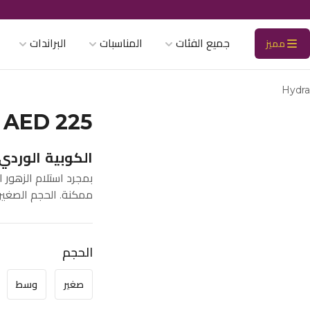
جميع الفئات
المناسبات
البراندات
مميز
Hydra
AED 225
الكوبية الوردي 
بمجرد استلام الزهور 
ممكنة. الحجم الصغير : ٢٠ قطعه الحجم الوسط : ٣٠ قطعه الحجم الكبير : ٠
الحجم
صغير
وسط