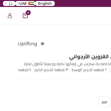
English
UAE
د.إ
0
Uplifting
القزوين الأرجواني
الخاصة بك سترغب في إبقائها نضرة وجميلة لأطول فترة
٤ قطعه
كبير