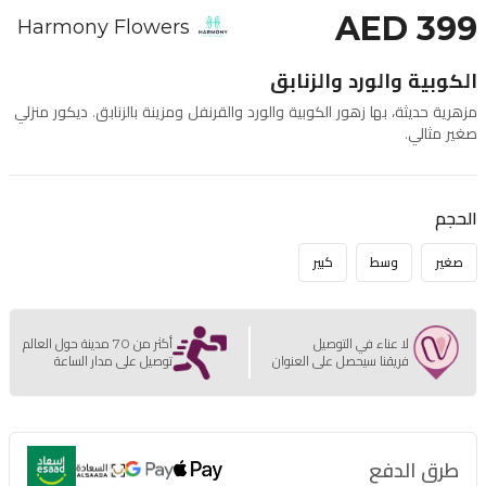
AED 399
Harmony Flowers
الكوبية والورد والزنابق
مزهرية حديثة، بها زهور الكوبية والورد والقرنفل ومزينة بالزنابق. ديكور منزلي
صغير مثالي.
الحجم
صغير
وسط
كبير
لا عناء في التوصيل
أكثر من 70 مدينة حول العالم
فريقنا سيحصل على العنوان
توصيل على مدار الساعة
طرق الدفع