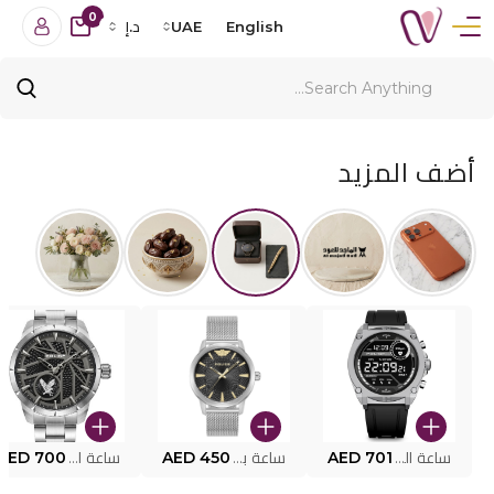
0
English
UAE
د.إ
أضف المزيد
ساعة البوليس الذكية MY.AVATAR PEIUN0000101
AED 701
ساعة بوليس للرجال PEWJG0005002
AED 450
ساعة البوليس PEWJG2227302
AED 700