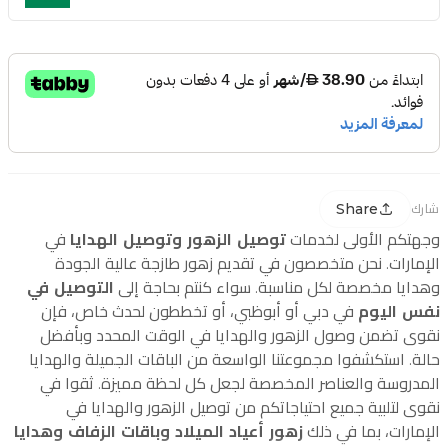
Share
شارك
وجهتكم الأولى لخدمات
توصيل الزهور وتوصيل الهدايا
في
الإمارات. نحن متخصصون في تقديم زهور طازجة عالية الجودة
وهدايا مخصصة لكل مناسبة. سواء كنتم بحاجة إلى
التوصيل في
نفس اليوم
في دبي أو أبوظبي، أو تخططون لحدث خاص، فإن
نقوى تضمن وصول الزهور والهدايا في الوقت المحدد وبأفضل
حالة. استكشفوا مجموعتنا الواسعة من الباقات الجميلة والهدايا
المدروسة والعناصر المخصصة لجعل كل لحظة مميزة. ثقوا في
نقوى لتلبية جميع احتياجاتكم من توصيل الزهور والهدايا في
الإمارات، بما في ذلك
زهور أعياد الميلاد وباقات الزفاف وهدايا