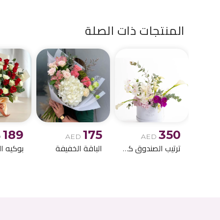
المنتجات ذات الصلة
189
175
350
D
AED
AED
ترتيب الصندوق كالا ليلي
الباقة الخفيفة