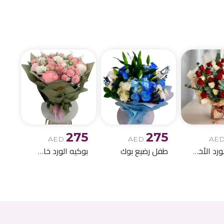
احتياجاتكم من توصيل 
الميلاد وباقات الز
275
275
AED
AED
AE
بوكيه الورد الأخمر والابيض
طفل رضيع بوك
بوكيه الورد خاص اصطناعي