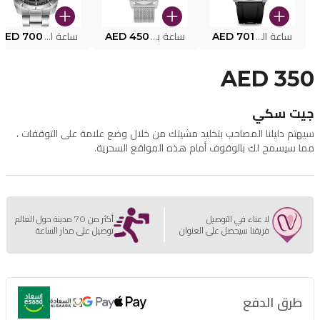
ساعة البوليس الذكية MY.AVATAR PEIUN0000101
AED 701
ساعة بوليس للرجال PEWJG0005002
AED 450
ساعة البوليس PEWJG2227302
AED 700
AED 350
جيت سكي
سيهتم دليلنا المصاحب بتخليد مشيتك من خلال وضع علامة على التوقفات ،
مما سيسمح لك بالوقوف أمام هذه المواقع السحرية.
لا عناء في التوصيل
أكثر من 70 مدينة حول العالم
فريقنا سيحصل على العنوان
توصيل على مدار الساعة
طرق الدفع