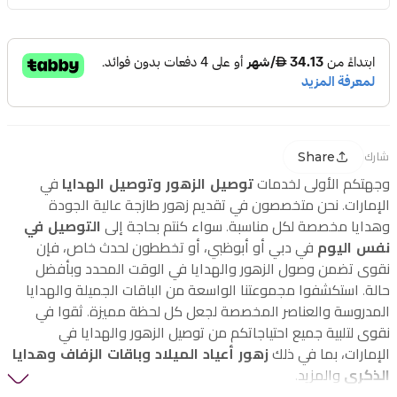
Share
شارك
وجهتكم الأولى لخدمات
توصيل الزهور وتوصيل الهدايا
في
الإمارات. نحن متخصصون في تقديم زهور طازجة عالية الجودة
وهدايا مخصصة لكل مناسبة. سواء كنتم بحاجة إلى
التوصيل في
نفس اليوم
في دبي أو أبوظبي، أو تخططون لحدث خاص، فإن
نقوى تضمن وصول الزهور والهدايا في الوقت المحدد وبأفضل
حالة. استكشفوا مجموعتنا الواسعة من الباقات الجميلة والهدايا
المدروسة والعناصر المخصصة لجعل كل لحظة مميزة. ثقوا في
نقوى لتلبية جميع احتياجاتكم من توصيل الزهور والهدايا في
الإمارات، بما في ذلك
زهور أعياد الميلاد وباقات الزفاف وهدايا
الذكرى
والمزيد.