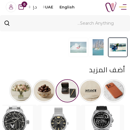
0
English
UAE
د.إ
أضف المزيد