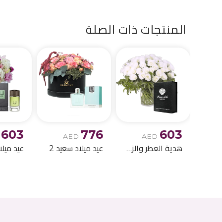
المنتجات ذات الصلة
603
776
603
AED
AED
هدية العطر والزهور لعيد الميلاد 6
عيد ميلاد سعيد 2
عيد ميلا