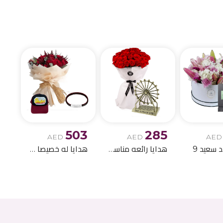
الميلاد وباقات الز
503
285
AED
AED
AED
د سعيد 9
هدايا رائعه مناسبه لاعياد الميلاد 11
هدايا له خصيصا !!- 4