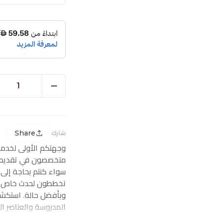
1
Share
شارك
وجهتكم الأولى لخدم
متخصصون في تقديم ز
سواء كنتم بحاجة إلى
تخططون لحدث خاص، ف
وبأفضل حالة. استكشف
المدروسة والعناصر ا
احتياجاتكم من توصيل 