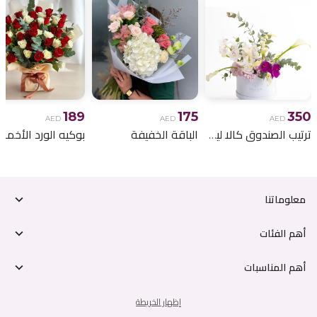
189
175
350
AED
AED
AED
ترتيب الصندوق كالا ليلي
الباقة الخفيفة
معلوماتنا
أهم الفئات
أهم المناسبات
إظهار الخريطة