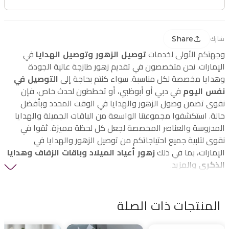
Share
شارك
وجهتكم الأولى لخدمات
توصيل الزهور وتوصيل الهدايا
في
الإمارات. نحن متخصصون في تقديم زهور طازجة عالية الجودة
وهدايا مخصصة لكل مناسبة. سواء كنتم بحاجة إلى
التوصيل في
نفس اليوم
في دبي أو أبوظبي، أو تخططون لحدث خاص، فإن
نقوى تضمن وصول الزهور والهدايا في الوقت المحدد وبأفضل
حالة. استكشفوا مجموعتنا الواسعة من الباقات الجميلة والهدايا
المدروسة والعناصر المخصصة لجعل كل لحظة مميزة. ثقوا في
نقوى لتلبية جميع احتياجاتكم من توصيل الزهور والهدايا في
الإمارات، بما في ذلك
زهور أعياد الميلاد وباقات الزفاف وهدايا
الذكرى
والمزيد.
المنتجات ذات الصلة