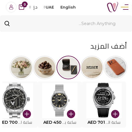
0
English
UAE
د.إ
أضف المزيد
ساعة البوليس الذكية MY.AVATAR PEIUN0000101
AED 701
ساعة بوليس للرجال PEWJG0005002
AED 450
ساعة البوليس PEWJG2227302
AED 700