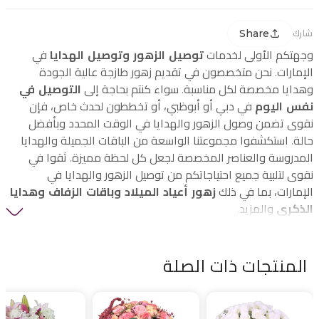
Share
شارك
وجهتكم الأولى لخدمات
توصيل الزهور وتوصيل الهدايا
في
الإمارات. نحن متخصصون في تقديم زهور طازجة عالية الجودة
وهدايا مخصصة لكل مناسبة. سواء كنتم بحاجة إلى
التوصيل في
نفس اليوم
في دبي أو أبوظبي، أو تخططون لحدث خاص، فإن
نقوى تضمن وصول الزهور والهدايا في الوقت المحدد وبأفضل
حالة. استكشفوا مجموعتنا الواسعة من الباقات الجميلة والهدايا
المدروسة والعناصر المخصصة لجعل كل لحظة مميزة. ثقوا في
نقوى لتلبية جميع احتياجاتكم من توصيل الزهور والهدايا في
الإمارات، بما في ذلك
زهور أعياد الميلاد وباقات الزفاف وهدايا
الذكرى
والمزيد.
المنتجات ذات الصلة