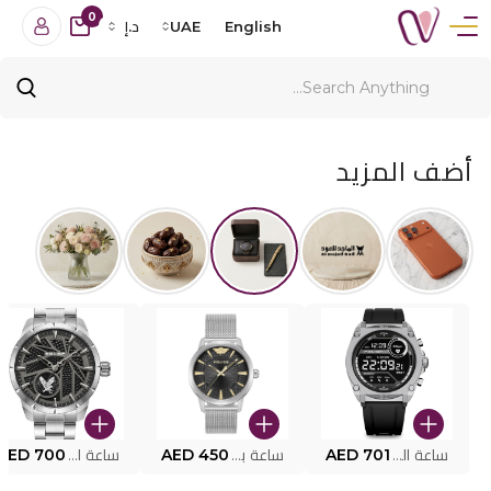
0
English
UAE
د.إ
أضف المزيد
ساعة البوليس الذكية MY.AVATAR PEIUN0000101
AED 701
ساعة بوليس للرجال PEWJG0005002
AED 450
ساعة البوليس PEWJG2227302
AED 700