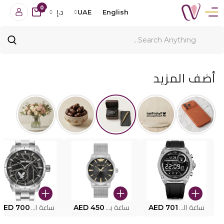
0
English
UAE
د.إ
أضف المزيد
ساعة البوليس الذكية MY.AVATAR PEIUN0000101
AED 701
ساعة بوليس للرجال PEWJG0005002
AED 450
ساعة البوليس PEWJG2227302
AED 700