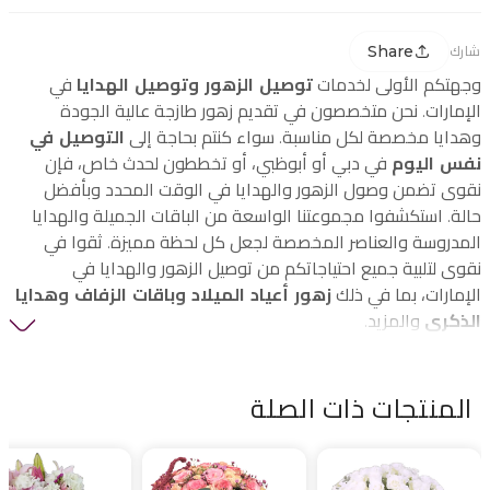
Share
شارك
وجهتكم الأولى لخدمات
توصيل الزهور وتوصيل الهدايا
في
الإمارات. نحن متخصصون في تقديم زهور طازجة عالية الجودة
وهدايا مخصصة لكل مناسبة. سواء كنتم بحاجة إلى
التوصيل في
نفس اليوم
في دبي أو أبوظبي، أو تخططون لحدث خاص، فإن
نقوى تضمن وصول الزهور والهدايا في الوقت المحدد وبأفضل
حالة. استكشفوا مجموعتنا الواسعة من الباقات الجميلة والهدايا
المدروسة والعناصر المخصصة لجعل كل لحظة مميزة. ثقوا في
نقوى لتلبية جميع احتياجاتكم من توصيل الزهور والهدايا في
الإمارات، بما في ذلك
زهور أعياد الميلاد وباقات الزفاف وهدايا
الذكرى
والمزيد.
المنتجات ذات الصلة