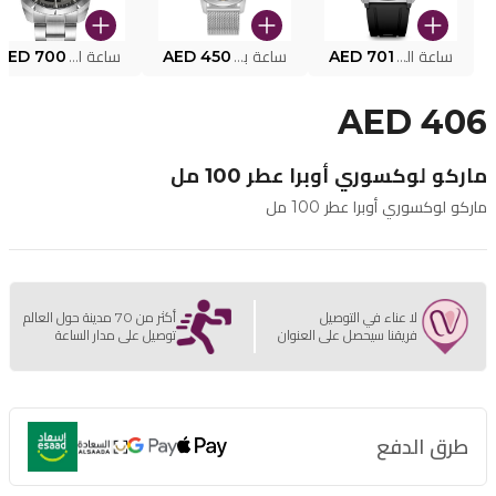
ساعة البوليس الذكية MY.AVATAR PEIUN0000101
AED 701
ساعة بوليس للرجال PEWJG0005002
AED 450
ساعة البوليس PEWJG2227302
AED 700
AED 406
ماركو لوكسوري أوبرا عطر 100 مل
ماركو لوكسوري أوبرا عطر 100 مل
لا عناء في التوصيل
أكثر من 70 مدينة حول العالم
فريقنا سيحصل على العنوان
توصيل على مدار الساعة
طرق الدفع