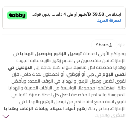
Share
شارك
وجهتكم الأولى لخدمات
توصيل الزهور وتوصيل الهدايا
في
الإمارات. نحن متخصصون في تقديم زهور طازجة عالية الجودة
وهدايا مخصصة لكل مناسبة. سواء كنتم بحاجة إلى
التوصيل في
نفس اليوم
في دبي أو أبوظبي، أو تخططون لحدث خاص، فإن
نقوى تضمن وصول الزهور والهدايا في الوقت المحدد وبأفضل
حالة. استكشفوا مجموعتنا الواسعة من الباقات الجميلة والهدايا
المدروسة والعناصر المخصصة لجعل كل لحظة مميزة. ثقوا في
نقوى لتلبية جميع احتياجاتكم من توصيل الزهور والهدايا في
الإمارات، بما في ذلك
زهور أعياد الميلاد وباقات الزفاف وهدايا
الذكرى
والمزيد.