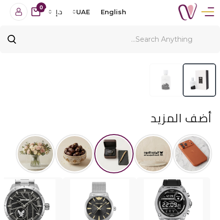
0
English
UAE
د.إ
أضف المزيد