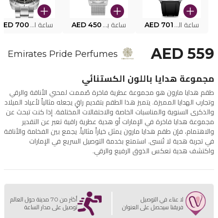
ساعة البوليس الذكية MY.AVATAR PEIUN0000101
AED 701
ساعة بوليس للرجال PEWJG0005002
AED 450
ساعة البوليس PEWJG2227302
AED 700
AED 559
Emirates Pride Perfumes
مجموعة هدايا باللون الكستنائي
طقم هدايا مارون هو مجموعة عطرية فاخرة صُممت لمحبي الأناقة والرقي
وتجارب الهدايا المميزة. يتميز هذا الطقم بتقديم راقٍ يجعله مثالياً لأعياد الميلاد
والذكرى السنوية والمناسبات الخاصة والاحتفالات المختلفة. إذا كنت تبحث عن
مجموعة هدايا فاخرة في الإمارات أو هدية عطرية راقية تعبر عن التقدير
والاهتمام، فإن طقم هدايا مارون يمثل خياراً مثالياً. يجمع بين الفخامة والأناقة
في تجربة هدية لا تُنسى. استمتع بخدمة التوصيل السريع في الإمارات
واكتشف هدية تعكس الذوق الرفيع والرقي.
لا عناء في التوصيل
أكثر من 70 مدينة حول العالم
فريقنا سيحصل على العنوان
توصيل على مدار الساعة