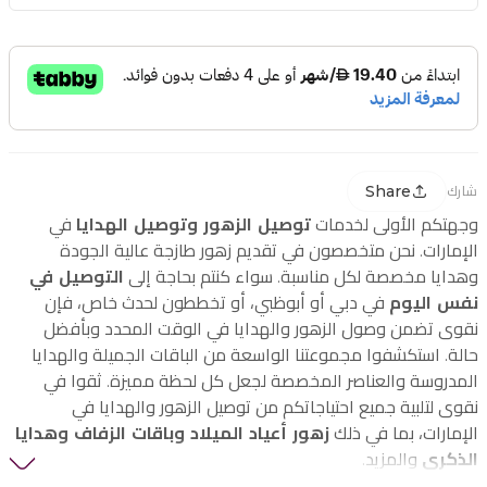
Share
شارك
وجهتكم الأولى لخدمات
توصيل الزهور وتوصيل الهدايا
في
الإمارات. نحن متخصصون في تقديم زهور طازجة عالية الجودة
وهدايا مخصصة لكل مناسبة. سواء كنتم بحاجة إلى
التوصيل في
نفس اليوم
في دبي أو أبوظبي، أو تخططون لحدث خاص، فإن
نقوى تضمن وصول الزهور والهدايا في الوقت المحدد وبأفضل
حالة. استكشفوا مجموعتنا الواسعة من الباقات الجميلة والهدايا
المدروسة والعناصر المخصصة لجعل كل لحظة مميزة. ثقوا في
نقوى لتلبية جميع احتياجاتكم من توصيل الزهور والهدايا في
الإمارات، بما في ذلك
زهور أعياد الميلاد وباقات الزفاف وهدايا
الذكرى
والمزيد.