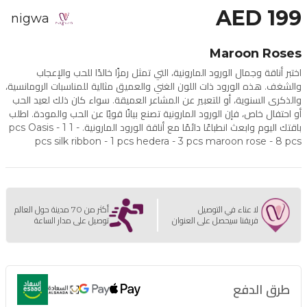
AED 199
nigwa
Maroon Roses
اختبر أناقة وجمال الورود المارونية، التي تمثل رمزًا خالدًا للحب والإعجاب
والشغف. هذه الورود ذات اللون الغني والعميق مثالية للمناسبات الرومانسية،
والذكرى السنوية، أو للتعبير عن المشاعر العميقة. سواء كان ذلك لعيد الحب
أو احتفال خاص، فإن الورود المارونية تصنع بيانًا قويًا عن الحب والمودة. اطلب
باقتك اليوم وابعث انطباعًا دائمًا مع أناقة الورود المارونية. - 1 pcs Oasis - 1
pcs silk ribbon - 1 pcs hedera - 3 pcs maroon rose - 8 pcs
لا عناء في التوصيل
أكثر من 70 مدينة حول العالم
فريقنا سيحصل على العنوان
توصيل على مدار الساعة
طرق الدفع