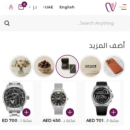
0
English
UAE
د.إ
أضف المزيد
ساعة البوليس الذكية MY.AVATAR PEIUN0000101
AED 701
ساعة بوليس للرجال PEWJG0005002
AED 450
ساعة البوليس PEWJG2227302
AED 700