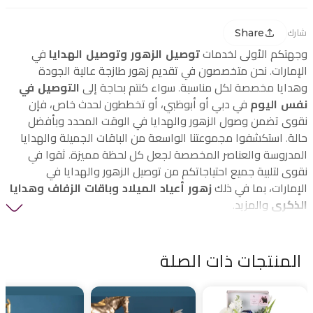
Share
شارك
وجهتكم الأولى لخدمات
توصيل الزهور وتوصيل الهدايا
في
الإمارات. نحن متخصصون في تقديم زهور طازجة عالية الجودة
وهدايا مخصصة لكل مناسبة. سواء كنتم بحاجة إلى
التوصيل في
نفس اليوم
في دبي أو أبوظبي، أو تخططون لحدث خاص، فإن
نقوى تضمن وصول الزهور والهدايا في الوقت المحدد وبأفضل
حالة. استكشفوا مجموعتنا الواسعة من الباقات الجميلة والهدايا
المدروسة والعناصر المخصصة لجعل كل لحظة مميزة. ثقوا في
نقوى لتلبية جميع احتياجاتكم من توصيل الزهور والهدايا في
الإمارات، بما في ذلك
زهور أعياد الميلاد وباقات الزفاف وهدايا
الذكرى
والمزيد.
المنتجات ذات الصلة