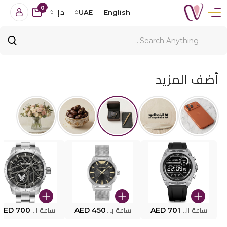
0
English
UAE
د.إ
أضف المزيد
ساعة البوليس الذكية MY.AVATAR PEIUN0000101
AED 701
ساعة بوليس للرجال PEWJG0005002
AED 450
ساعة البوليس PEWJG2227302
AED 700