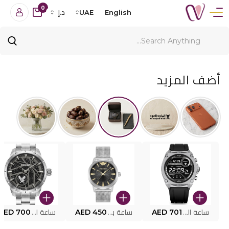
0
English
UAE
د.إ
أضف المزيد
ساعة البوليس الذكية MY.AVATAR PEIUN0000101
AED 701
ساعة بوليس للرجال PEWJG0005002
AED 450
ساعة البوليس PEWJG2227302
AED 700