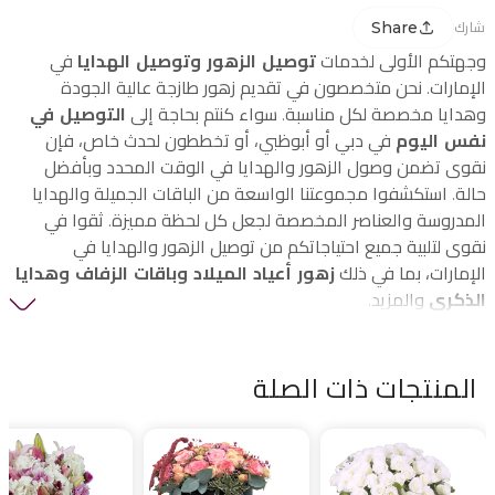
Share
شارك
وجهتكم الأولى لخدمات
توصيل الزهور وتوصيل الهدايا
في
الإمارات. نحن متخصصون في تقديم زهور طازجة عالية الجودة
وهدايا مخصصة لكل مناسبة. سواء كنتم بحاجة إلى
التوصيل في
نفس اليوم
في دبي أو أبوظبي، أو تخططون لحدث خاص، فإن
نقوى تضمن وصول الزهور والهدايا في الوقت المحدد وبأفضل
حالة. استكشفوا مجموعتنا الواسعة من الباقات الجميلة والهدايا
المدروسة والعناصر المخصصة لجعل كل لحظة مميزة. ثقوا في
نقوى لتلبية جميع احتياجاتكم من توصيل الزهور والهدايا في
الإمارات، بما في ذلك
زهور أعياد الميلاد وباقات الزفاف وهدايا
الذكرى
والمزيد.
المنتجات ذات الصلة