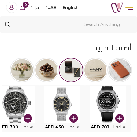
0
English
UAE
د.إ
أضف المزيد
ساعة البوليس الذكية MY.AVATAR PEIUN0000101
AED 701
ساعة بوليس للرجال PEWJG0005002
AED 450
ساعة البوليس PEWJG2227302
AED 700