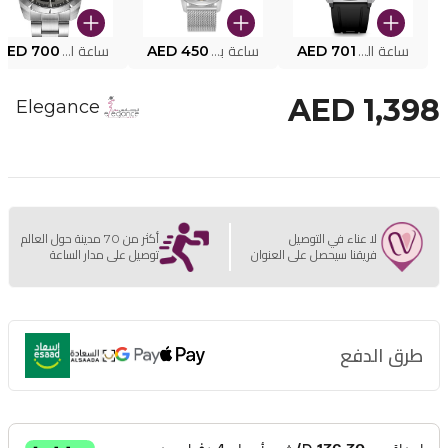
ساعة البوليس الذكية MY.AVATAR PEIUN0000101
AED 701
ساعة بوليس للرجال PEWJG0005002
AED 450
ساعة البوليس PEWJG2227302
AED 700
AED 1,398
Elegance
لا عناء في التوصيل
أكثر من 70 مدينة حول العالم
فريقنا سيحصل على العنوان
توصيل على مدار الساعة
طرق الدفع