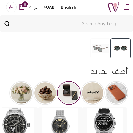
0
English
UAE
د.إ
أضف المزيد