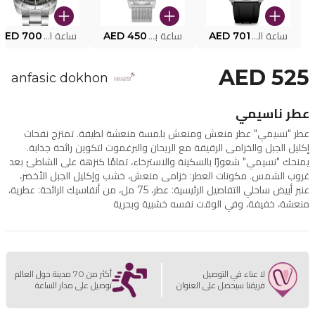
ساعة البوليس الذكية MY.AVATAR PEIUN0000101
AED 701
ساعة بوليس للرجال PEWJG0005002
AED 450
ساعة البوليس PEWJG2227302
AED 700
AED 525
anfasic dokhon
عطر ناسيمي
عطر "نسيمي" عطر منعش ومنعش بلمسة منعشة لطيفة. تمتزج نفحات
إكليل الجبل والخزامى الرقيقة مع الريحان والبرغموت لتكوين رائحة جذابة.
يمنحك "نسيمي" شعورًا بالسكينة والاسترخاء، تمامًا كنزهة على الشاطئ بعد
غروب الشمس. مكونات العطر: خزامى منعش، خشب وإكليل الجبل الأخضر،
عنبر أبيض ساحلي التفاصيل الرئيسية: عطر، 75 مل، من أنفاسيك الرائحة: عطرية،
منعشة، خفيفة، وفي الوقت نفسه خشبية وبحرية
لا عناء في التوصيل
أكثر من 70 مدينة حول العالم
فريقنا سيحصل على العنوان
توصيل على مدار الساعة