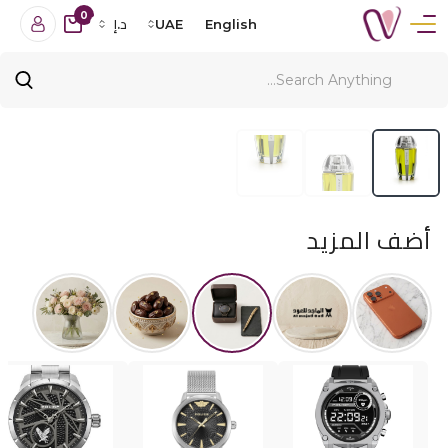
0
English
UAE
د.إ
أضف المزيد