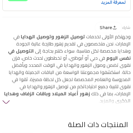
Share
شارك
وجهتكم الأولى لخدمات
توصيل الزهور وتوصيل الهدايا
في
الإمارات. نحن متخصصون في تقديم زهور طازجة عالية الجودة
وهدايا مخصصة لكل مناسبة. سواء كنتم بحاجة إلى
التوصيل في
نفس اليوم
في دبي أو أبوظبي، أو تخططون لحدث خاص، فإن
نقوى تضمن وصول الزهور والهدايا في الوقت المحدد وبأفضل
حالة. استكشفوا مجموعتنا الواسعة من الباقات الجميلة والهدايا
المدروسة والعناصر المخصصة لجعل كل لحظة مميزة. ثقوا في
نقوى لتلبية جميع احتياجاتكم من توصيل الزهور والهدايا في
الإمارات، بما في ذلك
زهور أعياد الميلاد وباقات الزفاف وهدايا
الذكرى
والمزيد.
المنتجات ذات الصلة