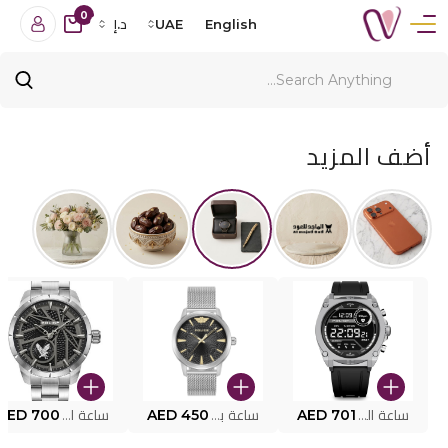
0
English
UAE
د.إ
أضف المزيد
ساعة البوليس الذكية MY.AVATAR PEIUN0000101
AED 701
ساعة بوليس للرجال PEWJG0005002
AED 450
ساعة البوليس PEWJG2227302
AED 700