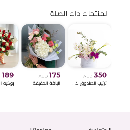
المنتجات ذات الصلة
189
175
350
D
AED
AED
ترتيب الصندوق كالا ليلي
الباقة الخفيفة