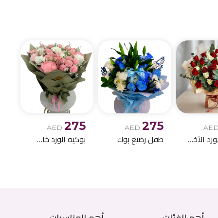
الصغير يجعلها مثالية 
أطلب الآن عبر نقوى و
وشارك لحظاتك الحلو
275
275
AED
AED
AE
بوكيه الورد الأخمر والابيض
طفل رضيع بوك
بوكيه الورد خاص اصطناعي