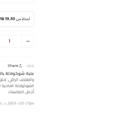
1
Share
شارك
علبة شوكولاتة باتشي 0
والتغليف الراقي. تح
الشوكولاتة الفاخرة 
أجمل المناسبات.
سواء كنت تحتفل بـ عي
لذيذة، فإن هذه العل