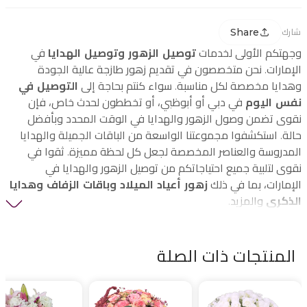
Share
شارك
وجهتكم الأولى لخدمات
توصيل الزهور وتوصيل الهدايا
في
الإمارات. نحن متخصصون في تقديم زهور طازجة عالية الجودة
وهدايا مخصصة لكل مناسبة. سواء كنتم بحاجة إلى
التوصيل في
نفس اليوم
في دبي أو أبوظبي، أو تخططون لحدث خاص، فإن
نقوى تضمن وصول الزهور والهدايا في الوقت المحدد وبأفضل
حالة. استكشفوا مجموعتنا الواسعة من الباقات الجميلة والهدايا
المدروسة والعناصر المخصصة لجعل كل لحظة مميزة. ثقوا في
نقوى لتلبية جميع احتياجاتكم من توصيل الزهور والهدايا في
الإمارات، بما في ذلك
زهور أعياد الميلاد وباقات الزفاف وهدايا
الذكرى
والمزيد.
المنتجات ذات الصلة