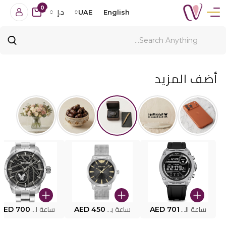
0
English
UAE
د.إ
أضف المزيد
ساعة البوليس الذكية MY.AVATAR PEIUN0000101
AED 701
ساعة بوليس للرجال PEWJG0005002
AED 450
ساعة البوليس PEWJG2227302
AED 700