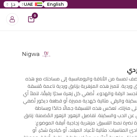
English
UAE
د.إ
0
Nigwa
ردي
أضف لمسة من الأناقة والرومانسية إلى مساحتك مع هذه
بق وردية. تتميز هذه المزهرية بزنابق وردية ناعمة مُنسقة
جسد الرقة والهدوء. تُضفي كل زهرة سحرًا رقيقًا، لتملأ أي
ينة والرقي. مثالية كهدية مميزة أو قطعة ديكور تُضفي
ى منزلك، تعكس هذه التنسيقة جمالًا خالدًا وبساطة
عن الحب والسكينة. تفاصيل الزهور: الزهور المُضمنة: زنابق
 نضرة نمط التنسيق: مزهرية زجاجية أنيقة الموضوع:
 المناسبات: مثالية لأعياد الميلاد، أو كبادرة شكر، أو