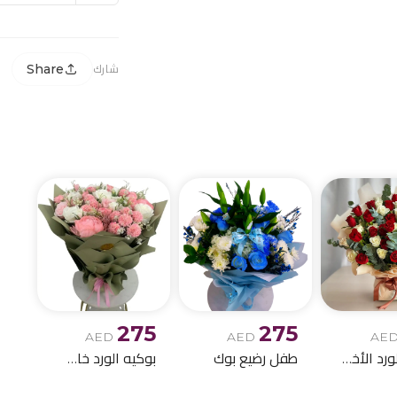
Share
شارك
275
275
AED
AED
AE
بوكيه الورد الأخمر والابيض
طفل رضيع بوك
بوكيه الورد خاص اصطناعي