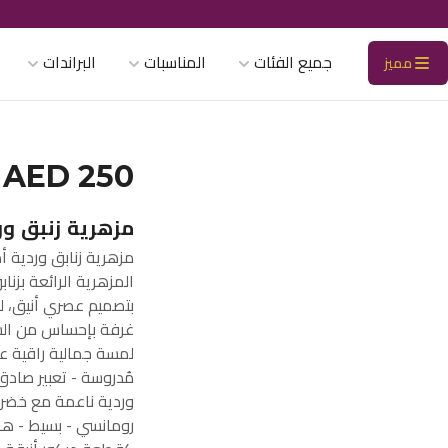
جميع الفئات
المناسبات
البراندات
مميز
AED 250
مزهرية زنبق و
مزهرية زنابق وردية 
المزهرية الرائعة بزنا
بتصميم عصري أنيق، لت
غرفة بإحساس من السك
لمسة جمالية راقية عل
مُدروسة - تعبير صادق 
وردية ناعمة مع خضرة
رومانسي - بسيط - هادئ