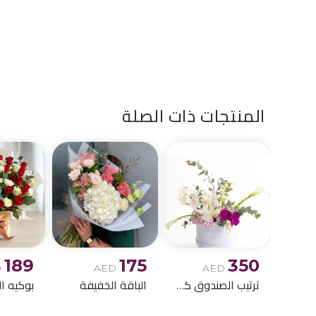
المنتجات ذات الصلة
189
175
350
D
AED
AED
ترتيب الصندوق كالا ليلي
الباقة الخفيفة