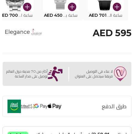
ساعة البوليس الذكية MY.AVATAR PEIUN0000101
AED 701
ساعة بوليس للرجال PEWJG0005002
AED 450
ساعة البوليس PEWJG2227302
AED 700
AED 595
Elegance
لا عناء في التوصيل
أكثر من 70 مدينة حول العالم
فريقنا سيحصل على العنوان
توصيل على مدار الساعة
طرق الدفع