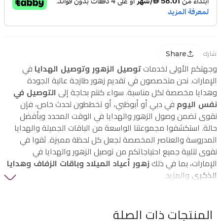
Share
شارك
وجهتكم الأولى لخدمات
توصيل الزهور وتوصيل الهدايا
في
الإمارات. نحن متخصصون في تقديم زهور طازجة عالية الجودة
وهدايا مخصصة لكل مناسبة. سواء كنتم بحاجة إلى
التوصيل في
نفس اليوم
في دبي أو أبوظبي، أو تخططون لحدث خاص، فإن
نقوى تضمن وصول الزهور والهدايا في الوقت المحدد وبأفضل
حالة. استكشفوا مجموعتنا الواسعة من الباقات الجميلة والهدايا
المدروسة والعناصر المخصصة لجعل كل لحظة مميزة. ثقوا في
نقوى لتلبية جميع احتياجاتكم من توصيل الزهور والهدايا في
الإمارات، بما في ذلك
زهور أعياد الميلاد وباقات الزفاف وهدايا
الذكرى
والمزيد.
المنتجات ذات الصلة