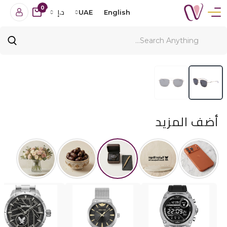
0
English
UAE
د.إ
أضف المزيد