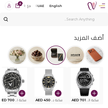
0
English
UAE
د.إ
أضف المزيد
ساعة البوليس الذكية MY.AVATAR PEIUN0000101
AED 701
ساعة بوليس للرجال PEWJG0005002
AED 450
ساعة البوليس PEWJG2227302
AED 700