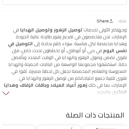
Share
شارك
وجهتكم الأولى لخدمات
توصيل الزهور وتوصيل الهدايا
في
الإمارات. نحن متخصصون في تقديم زهور طازجة عالية الجودة
وهدايا مخصصة لكل مناسبة. سواء كنتم بحاجة إلى
التوصيل في
نفس اليوم
في دبي أو أبوظبي، أو تخططون لحدث خاص، فإن
نقوى تضمن وصول الزهور والهدايا في الوقت المحدد وبأفضل
حالة. استكشفوا مجموعتنا الواسعة من الباقات الجميلة والهدايا
المدروسة والعناصر المخصصة لجعل كل لحظة مميزة. ثقوا في
نقوى لتلبية جميع احتياجاتكم من توصيل الزهور والهدايا في
الإمارات، بما في ذلك
زهور أعياد الميلاد وباقات الزفاف وهدايا
الذكرى
والمزيد.
المنتجات ذات الصلة