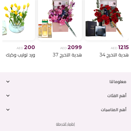
200
2099
1215
AED
AED
AED
هدية التخرج 34
هدية التخرج 37
ورد توليب وكيك
معلوماتنا
أهم الفئات
أهم المناسبات
إظهار الخريطة