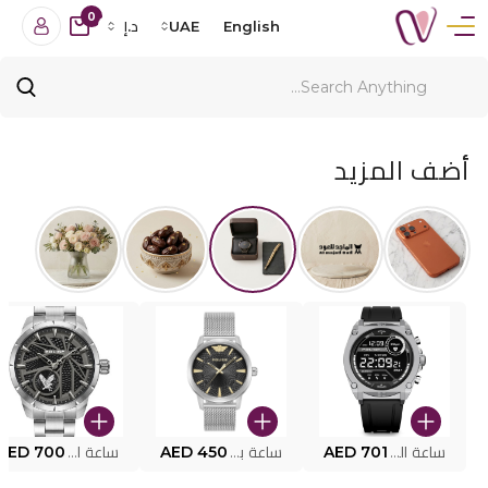
0
English
UAE
د.إ
أضف المزيد
ساعة البوليس الذكية MY.AVATAR PEIUN0000101
AED 701
ساعة بوليس للرجال PEWJG0005002
AED 450
ساعة البوليس PEWJG2227302
AED 700