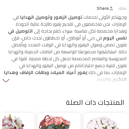
Share
شارك
وجهتكم الأولى لخدمات
توصيل الزهور وتوصيل الهدايا
في
الإمارات. نحن متخصصون في تقديم زهور طازجة عالية الجودة
وهدايا مخصصة لكل مناسبة. سواء كنتم بحاجة إلى
التوصيل في
نفس اليوم
في دبي أو أبوظبي، أو تخططون لحدث خاص، فإن
نقوى تضمن وصول الزهور والهدايا في الوقت المحدد وبأفضل
حالة. استكشفوا مجموعتنا الواسعة من الباقات الجميلة والهدايا
المدروسة والعناصر المخصصة لجعل كل لحظة مميزة. ثقوا في
نقوى لتلبية جميع احتياجاتكم من توصيل الزهور والهدايا في
الإمارات، بما في ذلك
زهور أعياد الميلاد وباقات الزفاف وهدايا
الذكرى
والمزيد.
المنتجات ذات الصلة