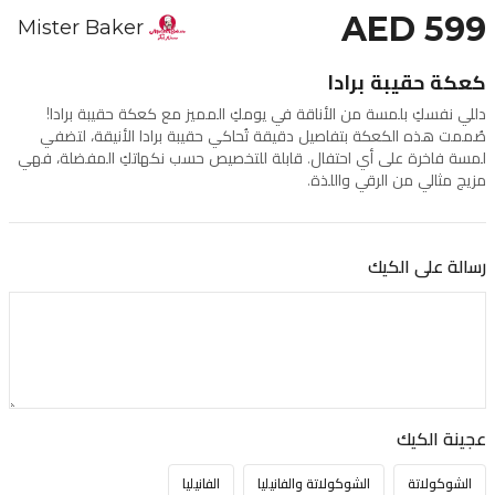
AED 599
Mister Baker
كعكة حقيبة برادا
دللي نفسكِ بلمسة من الأناقة في يومكِ المميز مع كعكة حقيبة برادا!
صُممت هذه الكعكة بتفاصيل دقيقة تُحاكي حقيبة برادا الأنيقة، لتضفي
لمسة فاخرة على أي احتفال. قابلة للتخصيص حسب نكهاتكِ المفضلة، فهي
مزيج مثالي من الرقي واللذة.
رسالة على الكيك
عجينة الكيك
الشوكولاتة
الشوكولاتة والفانيليا
الفانيليا