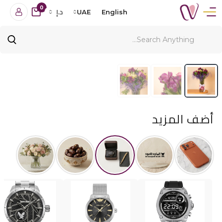
0
English
UAE
د.إ
أضف المزيد