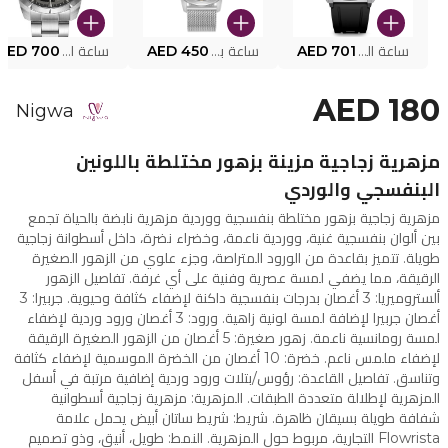
ساعة البوليس الذكية MY.AVATAR PEIUN0000101
AED 701
ساعة بوليس للرجال PEWJG0005002
AED 450
ساعة البوليس PEWJG2227302
AED 700
AED 180
Nigwa
مزهرية زجاجية مزينة بزهور مختلطة باللونين
البنفسجي والوردي
مزهرية زجاجية بزهور مختلطة بنفسجية ووردية مزهرية نابضة بالحياة تجمع
بين ألوان بنفسجية غنية، ووردية ناعمة، وخضراء نضرة، داخل أسطوانة زجاجية
طويلة. تتميز بقاعدة من الورود المتراصة، وجزء علوي من الزهور الصغيرة
الرقيقة، مما يضفي لمسة عصرية وفنية على أي غرفة. تفاصيل الزهور
ألستروميريا: 3 أغصان بدرجات بنفسجية داكنة لإضفاء كثافة وحيوية. جربيرا: 3
أغصان جربيرا لإضافة لمسة لونية زاهية. ورود: 3 أغصان ورود وردية لإضفاء
لمسة رومانسية ناعمة. زهور صغيرة: 5 أغصان من الزهور الصغيرة الرقيقة
لإضفاء ملمس ناعم. خضرة: 10 أغصان من الخضرة الموسمية لإضفاء كثافة
وتناسق. تفاصيل القاعدة: رؤوس/بتلات ورود وردية إضافية مرتبة في أسفل
المزهرية لإطلالة متعددة الطبقات. المزهرية: مزهرية زجاجية أسطوانية
شفافة طويلة بسيقان ظاهرة. شريط: شريط ساتان أبيض يحمل علامة
Flowrista التجارية، مربوط حول المزهرية. النمط: طويل، أنيق، وذو تصميم