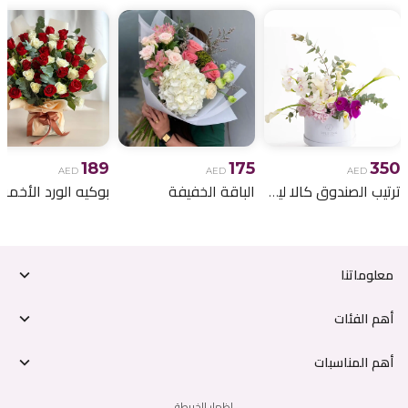
189
175
350
AED
AED
AED
ترتيب الصندوق كالا ليلي
الباقة الخفيفة
معلوماتنا
أهم الفئات
أهم المناسبات
إظهار الخريطة