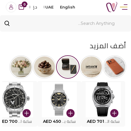
0
English
UAE
د.إ
أضف المزيد
ساعة البوليس الذكية MY.AVATAR PEIUN0000101
AED 701
ساعة بوليس للرجال PEWJG0005002
AED 450
ساعة البوليس PEWJG2227302
AED 700