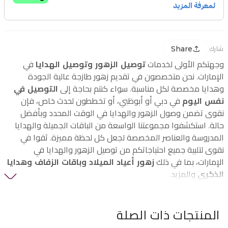
Share
شارك
وجهتكم الأولى لخدمات
توصيل الزهور وتوصيل الهدايا
في
الإمارات. نحن متخصصون في تقديم زهور طازجة عالية الجودة
وهدايا مخصصة لكل مناسبة. سواء كنتم بحاجة إلى
التوصيل في
نفس اليوم
في دبي أو أبوظبي، أو تخططون لحدث خاص، فإن
نقوى تضمن وصول الزهور والهدايا في الوقت المحدد وبأفضل
حالة. استكشفوا مجموعتنا الواسعة من الباقات الجميلة والهدايا
المدروسة والعناصر المخصصة لجعل كل لحظة مميزة. ثقوا في
نقوى لتلبية جميع احتياجاتكم من توصيل الزهور والهدايا في
الإمارات، بما في ذلك
زهور أعياد الميلاد وباقات الزفاف وهدايا
الذكرى
والمزيد.
المنتجات ذات الصلة