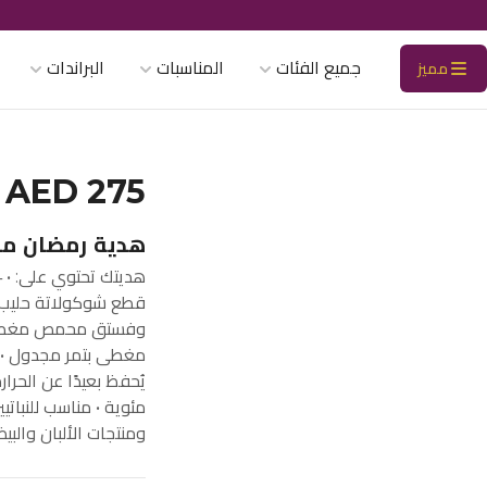
جميع الفئات
المناسبات
البراندات
مميز
AED 275
هدية رمضان من D
مئوية • مناسب للنبات
ومنتجات الألبان والب