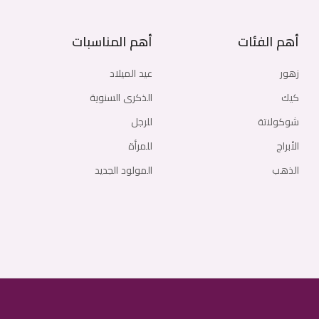
أهم الفئات
أهم المناسبات
زهور
عيد الميلاد
كيك
الذكرى السنوية
شوكولاتة
للرجل
الأبراج
للمرأة
الذهب
المولود الجديد