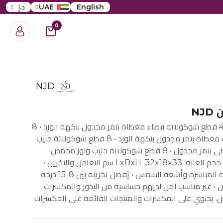
English
UAE
د.إ
0
NJD
NJ
هديتك تحتوي على: • 4 قطع شوكولاتة بيضاء مغطاة بتمر مجدول بنكهة الورد • 8
قطع شوكولاتة حليب مغطاة بتمر مجدول بنكهة الورد • 8 قطع شوكولاتة حليب
وفستق محمص مغطى بتمر مجدول • 8 قطع شوكولاتة حليب ولوز محمص
مغطى بتمر مجدول • حجم العلبة: LxBxH: 32x18x33 سم التعامل والتخزين •
يُحفظ بعيدًا عن الحرارة المباشرة وأشعة الشمس • يُفضل تخزينه بين 8-15 درجة
يين • غير مناسب لمن لديهم حساسية من البذور والمكسرات
يض. يحتوي على المكسرات والمنتجات القائمة على المكسرات