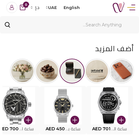
0
English
UAE
د.إ
أضف المزيد
ساعة البوليس الذكية MY.AVATAR PEIUN0000101
AED 701
ساعة بوليس للرجال PEWJG0005002
AED 450
ساعة البوليس PEWJG2227302
AED 700