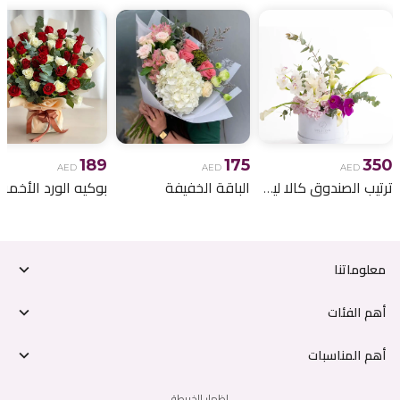
189
175
350
AED
AED
AED
ترتيب الصندوق كالا ليلي
الباقة الخفيفة
معلوماتنا
أهم الفئات
أهم المناسبات
إظهار الخريطة