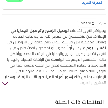
Share
شارك
وجهتكم الأولى لخدمات
توصيل الزهور وتوصيل الهدايا
في
الإمارات. نحن متخصصون في تقديم زهور طازجة عالية الجودة
وهدايا مخصصة لكل مناسبة. سواء كنتم بحاجة إلى
التوصيل في
نفس اليوم
في دبي أو أبوظبي، أو تخططون لحدث خاص، فإن
نقوى تضمن وصول الزهور والهدايا في الوقت المحدد وبأفضل
حالة. استكشفوا مجموعتنا الواسعة من الباقات الجميلة والهدايا
المدروسة والعناصر المخصصة لجعل كل لحظة مميزة. ثقوا في
نقوى لتلبية جميع احتياجاتكم من توصيل الزهور والهدايا في
الإمارات، بما في ذلك
زهور أعياد الميلاد وباقات الزفاف وهدايا
الذكرى
والمزيد.
المنتجات ذات الصلة