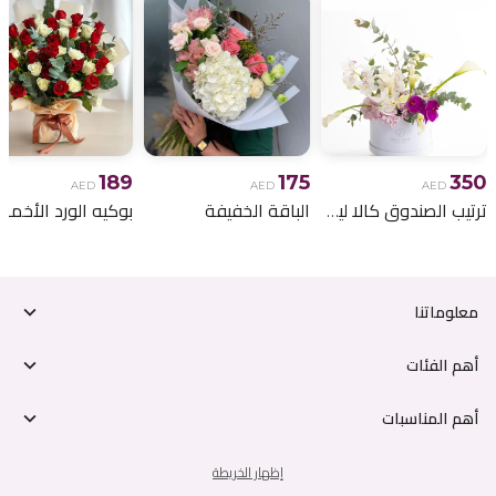
189
175
350
AED
AED
AED
ترتيب الصندوق كالا ليلي
الباقة الخفيفة
معلوماتنا
أهم الفئات
أهم المناسبات
إظهار الخريطة