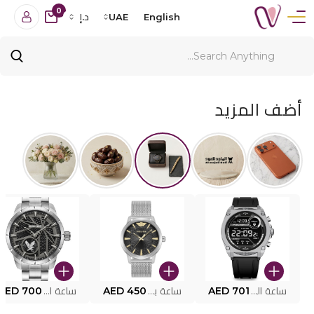
0
English
UAE
د.إ
أضف المزيد
ساعة البوليس الذكية MY.AVATAR PEIUN0000101
AED 701
ساعة بوليس للرجال PEWJG0005002
AED 450
ساعة البوليس PEWJG2227302
AED 700