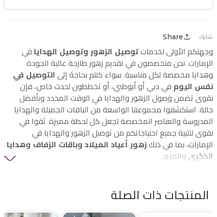
Share
شارك
وجهتكم الأولى لخدمات
توصيل الزهور وتوصيل الهدايا
في
الإمارات. نحن متخصصون في تقديم زهور طازجة عالية الجودة
وهدايا مخصصة لكل مناسبة. سواء كنتم بحاجة إلى
التوصيل في
نفس اليوم
في دبي أو أبوظبي، أو تخططون لحدث خاص، فإن
نقوى تضمن وصول الزهور والهدايا في الوقت المحدد وبأفضل
حالة. استكشفوا مجموعتنا الواسعة من الباقات الجميلة والهدايا
المدروسة والعناصر المخصصة لجعل كل لحظة مميزة. ثقوا في
نقوى لتلبية جميع احتياجاتكم من توصيل الزهور والهدايا في
الإمارات، بما في ذلك
زهور أعياد الميلاد وباقات الزفاف وهدايا
الذكرى
والمزيد.
المنتجات ذات الصلة