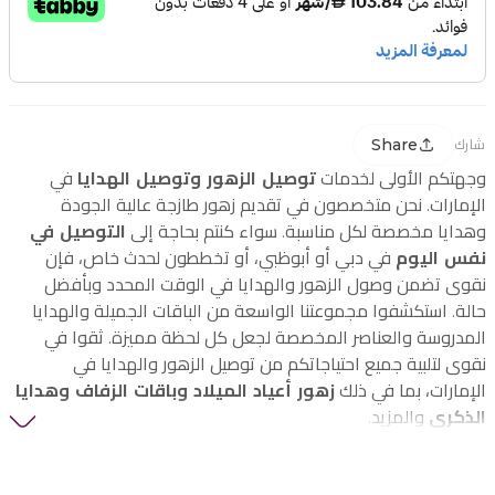
Share
شارك
وجهتكم الأولى لخدمات
توصيل الزهور وتوصيل الهدايا
في
الإمارات. نحن متخصصون في تقديم زهور طازجة عالية الجودة
وهدايا مخصصة لكل مناسبة. سواء كنتم بحاجة إلى
التوصيل في
نفس اليوم
في دبي أو أبوظبي، أو تخططون لحدث خاص، فإن
نقوى تضمن وصول الزهور والهدايا في الوقت المحدد وبأفضل
حالة. استكشفوا مجموعتنا الواسعة من الباقات الجميلة والهدايا
المدروسة والعناصر المخصصة لجعل كل لحظة مميزة. ثقوا في
نقوى لتلبية جميع احتياجاتكم من توصيل الزهور والهدايا في
الإمارات، بما في ذلك
زهور أعياد الميلاد وباقات الزفاف وهدايا
الذكرى
والمزيد.