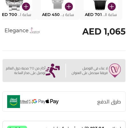
ساعة البوليس الذكية MY.AVATAR PEIUN0000101
AED 701
ساعة بوليس للرجال PEWJG0005002
AED 450
ساعة البوليس PEWJG2227302
AED 700
AED 1,065
Elegance
لا عناء في التوصيل
أكثر من 70 مدينة حول العالم
فريقنا سيحصل على العنوان
توصيل على مدار الساعة
طرق الدفع