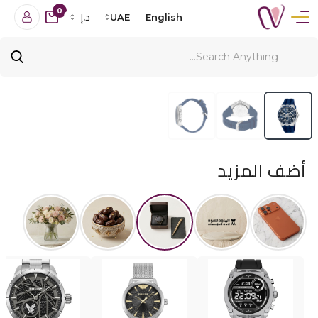
0
English
UAE
د.إ
أضف المزيد