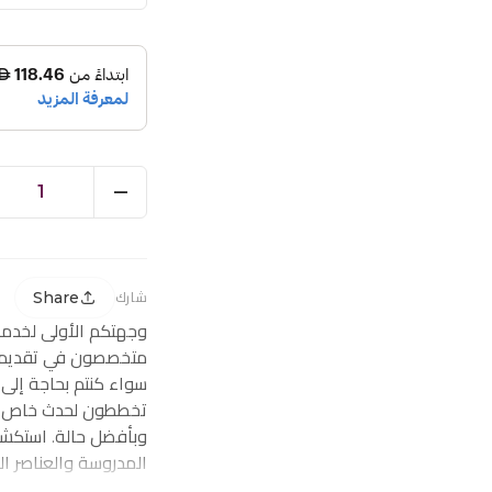
1
Share
شارك
وجهتكم الأولى لخدم
متخصصون في تقديم ز
سواء كنتم بحاجة إلى
تخططون لحدث خاص، ف
وبأفضل حالة. استكشف
المدروسة والعناصر ا
احتياجاتكم من توصيل 