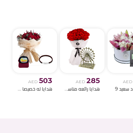
الميلاد وباقات الز
503
285
AED
AED
AED
د سعيد 9
هدايا رائعه مناسبه لاعياد الميلاد 11
هدايا له خصيصا !!- 4