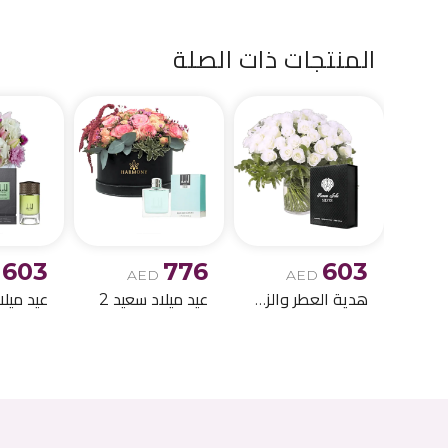
المنتجات ذات الصلة
603
776
603
AED
AED
هدية العطر والزهور لعيد الميلاد 6
عيد ميلاد سعيد 2
عيد ميلا