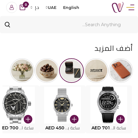
0
English
UAE
د.إ
أضف المزيد
ساعة البوليس الذكية MY.AVATAR PEIUN0000101
AED 701
ساعة بوليس للرجال PEWJG0005002
AED 450
ساعة البوليس PEWJG2227302
AED 700