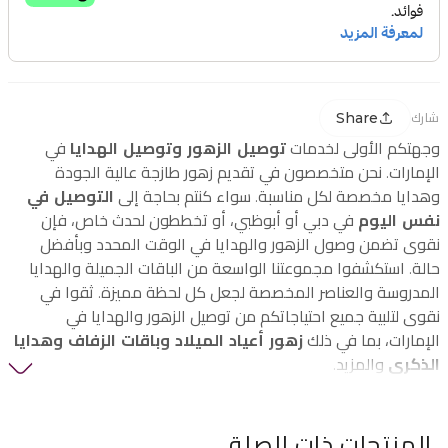
Share
شارك
وجهتكم الأولى لخدمات
توصيل الزهور وتوصيل الهدايا
في
الإمارات. نحن متخصصون في تقديم زهور طازجة عالية الجودة
وهدايا مخصصة لكل مناسبة. سواء كنتم بحاجة إلى
التوصيل في
نفس اليوم
في دبي أو أبوظبي، أو تخططون لحدث خاص، فإن
نقوى تضمن وصول الزهور والهدايا في الوقت المحدد وبأفضل
حالة. استكشفوا مجموعتنا الواسعة من الباقات الجميلة والهدايا
المدروسة والعناصر المخصصة لجعل كل لحظة مميزة. ثقوا في
نقوى لتلبية جميع احتياجاتكم من توصيل الزهور والهدايا في
الإمارات، بما في ذلك
زهور أعياد الميلاد وباقات الزفاف وهدايا
الذكرى
والمزيد.
المنتجات ذات الصلة