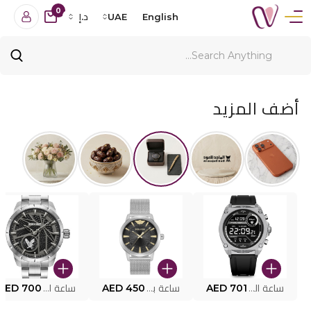
0
English
UAE
د.إ
أضف المزيد
ساعة البوليس الذكية MY.AVATAR PEIUN0000101
AED 701
ساعة بوليس للرجال PEWJG0005002
AED 450
ساعة البوليس PEWJG2227302
AED 700