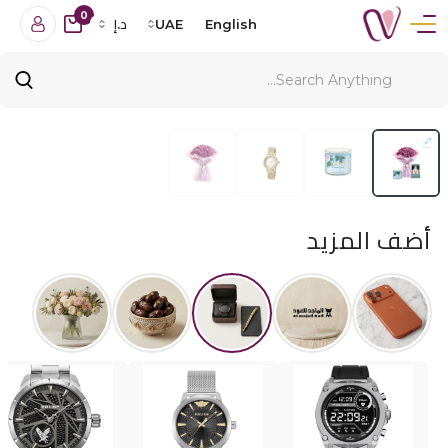
0
English
UAE
د.إ
أضف المزيد