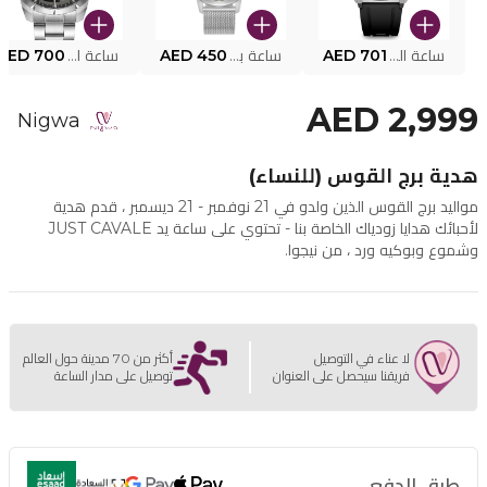
ساعة البوليس الذكية MY.AVATAR PEIUN0000101
AED 701
ساعة بوليس للرجال PEWJG0005002
AED 450
ساعة البوليس PEWJG2227302
AED 700
AED 2,999
Nigwa
هدية برج القوس (للنساء)
مواليد برج القوس الذين ولدو في 21 نوفمبر - 21 ديسمبر ، قدم هدية
لأحبائك هدايا زودياك الخاصة بنا - تحتوي على ساعة يد JUST CAVALE
وشموع وبوكيه ورد ، من نيجوا.
لا عناء في التوصيل
أكثر من 70 مدينة حول العالم
فريقنا سيحصل على العنوان
توصيل على مدار الساعة
طرق الدفع