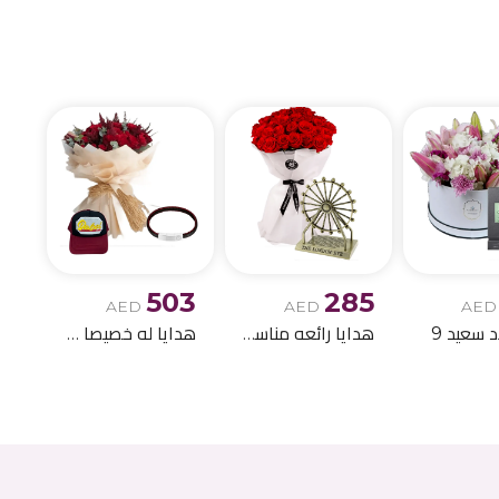
الميلاد وباقات الز
503
285
AED
AED
AED
د سعيد 9
هدايا رائعه مناسبه لاعياد الميلاد 11
هدايا له خصيصا !!- 4