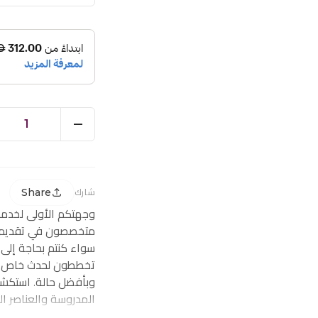
1
Share
شارك
وجهتكم الأولى لخدم
متخصصون في تقديم ز
سواء كنتم بحاجة إلى
تخططون لحدث خاص، ف
وبأفضل حالة. استكشف
المدروسة والعناصر ا
احتياجاتكم من توصيل 