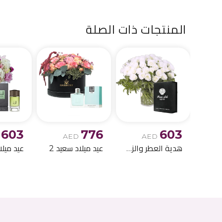
المنتجات ذات الصلة
603
776
603
AED
AED
هدية العطر والزهور لعيد الميلاد 6
عيد ميلاد سعيد 2
عيد ميلا