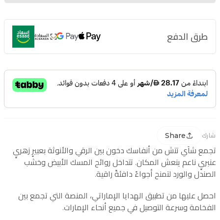
طرق الدفع
Share
شارك
تجمع شاَي تتش من أنفاسك دخون بين الرقي والأنوثة بعبيرٍ زهريٍ
عنبريٍ ناعم ينعش المكان. تتداخل روائح المسك الأبيض وخشب
الصندل والورد لتمنح أجواءً دافئةً راقية.
احصل عليها من تطبيق الهدايا الإماراتي، المنصة التي تجمع بين
الفخامة وسرعة التوصيل في جميع أنحاء الإمارات.