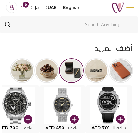
0
English
UAE
د.إ
أضف المزيد
ساعة البوليس الذكية MY.AVATAR PEIUN0000101
AED 701
ساعة بوليس للرجال PEWJG0005002
AED 450
ساعة البوليس PEWJG2227302
AED 700