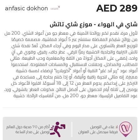
AED 289
anfasic dokhon
شاي في الهواء - موزع شاي تاتش
لأول مرة، نقدم لكم روائحنا الثمينة في معطر جو من أعواد الشاي. 200 مل
من روائح شايكم المفضلة ستنتشر عبر 5 أعواد قماشية، مصممة خصيصًا
لتوزيع العطر بالتساوي على مدار اليوم وفي أرجاء المكان. تُعدّ نفحة شاي
تاتش الترابية والجلدية الخشبية رمزًا للرقي. عطر جاف، رقيق، وقوي في آنٍ
واحد، يُضفي على المكان أجواءً من الثقة والمغامرة وحب الطبيعة. مثالي
للمكاتب، والمداخل، وحفلات الاستقبال، والمساحات المفتوحة. استخدموا
أعواد عود "رير آند غاير" النقية أو أعواد "أكويلاريا" لإضفاء لمسة خشبية
مميزة. إنه مثالي لتجربة راقية وأنيقة، أو إذا كنتم بحاجة إلى مساعدة في
التركيز على إبداعكم. يدوم العطر من 12 إلى 18 أسبوعًا. اقلبوا الأعواد كل
يومين إلى ثلاثة أيام للحصول على أفضل النتائج. مكونات العطر: باتشولي، ورد،
عود التفاصيل الرئيسية: معطر جو، 200 مل، من أنفاسيك الرائحة: خشبية
لا عناء في التوصيل
أكثر من 70 مدينة حول العالم
فريقنا سيحصل على العنوان
توصيل على مدار الساعة