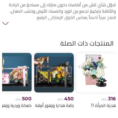
تحوّل شاَي تتش من أنفاسك دخون منزلك إلى مساحةٍ من الراحة
والأناقة بتركيبةٍ تجمع بين الورد والمسك الأبيض وخشب الصندل،
لتمنح عبيراً ناعماً يعكس الذوق الإماراتي الرفيع.
فواحة منزلية تعبّر عن الفخامة والهدوء في آنٍ واحد، مثالية
للاستخدام اليومي أو كهديةٍ راقية.
المنتجات ذات الصلة
تسوّقها عبر تطبيق الهدايا الإماراتي، الوجهة الرائدة التي تقدّم
أجمل العطور والفواحات بتغليفٍ أنيقٍ وتوصيلٍ سريعٍ في جميع أنحاء
الإمارات.
500
450
316
AED
AED
AED
هدية المرأة 11
باقة هدايا وزهور أنيقة