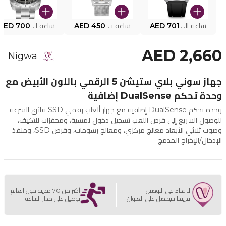
ساعة البوليس الذكية MY.AVATAR PEIUN0000101
AED 701
ساعة بوليس للرجال PEWJG0005002
AED 450
ساعة البوليس PEWJG2227302
AED 700
AED 2,660
Nigwa
جهاز سوني بلاي ستيشن 5 الرقمي باللون الأبيض مع
وحدة تحكم DualSense إضافية
وحدة تحكم DualSense إضافية مع جهاز ألعاب رقمي SSD فائق السرعة
للوصول السريع إلى قرص اللعب تسجيل دخول لمسية، ومحفزات للتكيف،
وصوت ثلاثي الأبعاد معالج مركزي، ومعالج رسومات، وقرص SSD، ومنفذ
الإدخال/الإخراج المدمج
لا عناء في التوصيل
أكثر من 70 مدينة حول العالم
فريقنا سيحصل على العنوان
توصيل على مدار الساعة