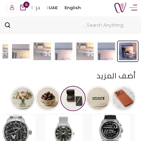
0
English
UAE
د.إ
أضف المزيد