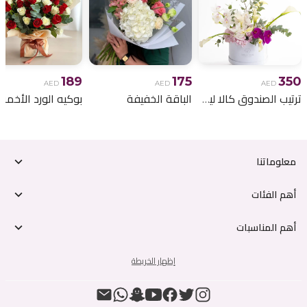
189
175
350
AED
AED
AED
ترتيب الصندوق كالا ليلي
الباقة الخفيفة
معلوماتنا
أهم الفئات
أهم المناسبات
إظهار الخريطة