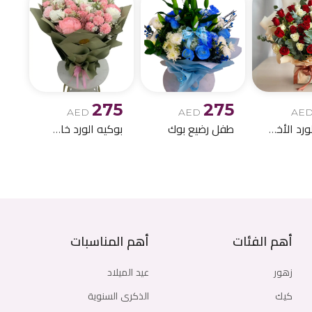
275
275
AED
AED
AE
بوكيه الورد الأخمر والابيض
طفل رضيع بوك
بوكيه الورد خاص اصطناعي
أهم الفئات
أهم المناسبات
زهور
عيد الميلاد
كيك
الذكرى السنوية