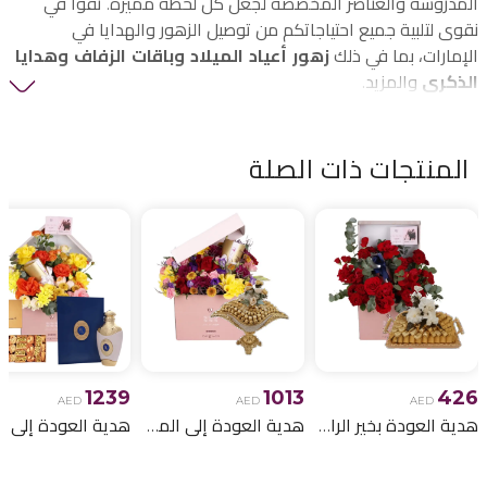
المدروسة والعناصر المخصصة لجعل كل لحظة مميزة. ثقوا في
نقوى لتلبية جميع احتياجاتكم من توصيل الزهور والهدايا في
الإمارات، بما في ذلك
زهور أعياد الميلاد وباقات الزفاف وهدايا
الذكرى
والمزيد.
المنتجات ذات الصلة
1239
1013
426
AED
AED
AED
هدية العودة بخير الرائعة 33
هدية العودة إلى المنزل الرائعة 9