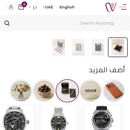
0
English
UAE
د.إ
أضف المزيد