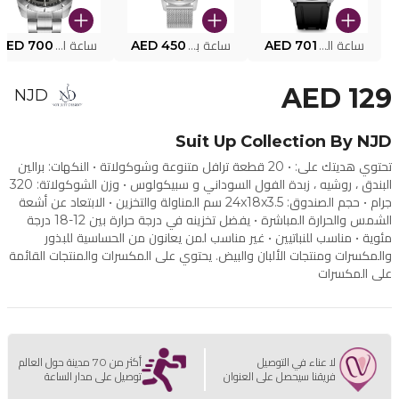
ساعة البوليس الذكية MY.AVATAR PEIUN0000101
AED 701
ساعة بوليس للرجال PEWJG0005002
AED 450
ساعة البوليس PEWJG2227302
AED 700
AED 129
NJD
Suit Up Collection By NJD
تحتوي هديتك على: • 20 قطعة ترافل متنوعة وشوكولاتة • النكهات: برالين
البندق ، روشيه ، زبدة الفول السوداني و سبيكولوس • وزن الشوكولاتة: 320
جرام • حجم الصندوق: 24x18x3.5 سم المناولة والتخزين • الابتعاد عن أشعة
الشمس والحرارة المباشرة • يفضل تخزينه في درجة حرارة بين 12-18 درجة
مئوية • مناسب للنباتيين • غير مناسب لمن يعانون من الحساسية للبذور
والمكسرات ومنتجات الألبان والبيض. يحتوي على المكسرات والمنتجات القائمة
على المكسرات
لا عناء في التوصيل
أكثر من 70 مدينة حول العالم
فريقنا سيحصل على العنوان
توصيل على مدار الساعة