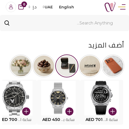
0
English
UAE
د.إ
أضف المزيد
ساعة البوليس الذكية MY.AVATAR PEIUN0000101
AED 701
ساعة بوليس للرجال PEWJG0005002
AED 450
ساعة البوليس PEWJG2227302
AED 700