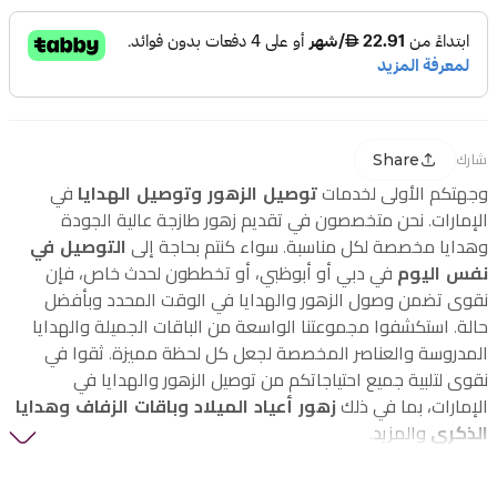
Share
شارك
وجهتكم الأولى لخدمات
توصيل الزهور وتوصيل الهدايا
في
الإمارات. نحن متخصصون في تقديم زهور طازجة عالية الجودة
وهدايا مخصصة لكل مناسبة. سواء كنتم بحاجة إلى
التوصيل في
نفس اليوم
في دبي أو أبوظبي، أو تخططون لحدث خاص، فإن
نقوى تضمن وصول الزهور والهدايا في الوقت المحدد وبأفضل
حالة. استكشفوا مجموعتنا الواسعة من الباقات الجميلة والهدايا
المدروسة والعناصر المخصصة لجعل كل لحظة مميزة. ثقوا في
نقوى لتلبية جميع احتياجاتكم من توصيل الزهور والهدايا في
الإمارات، بما في ذلك
زهور أعياد الميلاد وباقات الزفاف وهدايا
الذكرى
والمزيد.