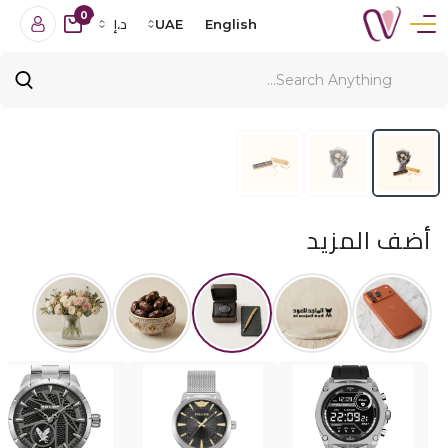
0
English
UAE
د.إ
أضف المزيد