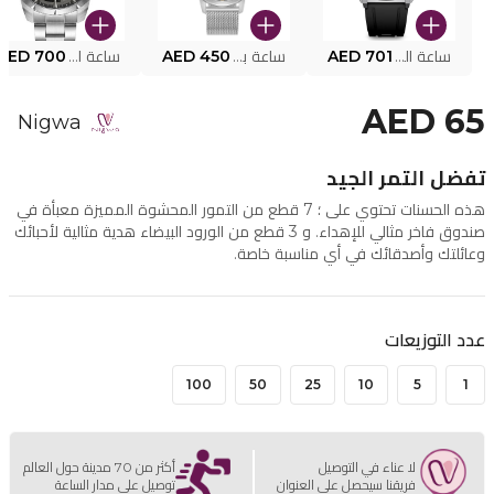
ساعة البوليس الذكية MY.AVATAR PEIUN0000101
AED 701
ساعة بوليس للرجال PEWJG0005002
AED 450
ساعة البوليس PEWJG2227302
AED 700
AED 65
Nigwa
تفضل التمر الجيد
هذه الحسنات تحتوي على ؛ 7 قطع من التمور المحشوة المميزة معبأة في
صندوق فاخر مثالي للإهداء. و 3 قطع من الورود البيضاء هدية مثالية لأحبائك
وعائلتك وأصدقائك في أي مناسبة خاصة.
عدد التوزيعات
100
50
25
10
5
1
لا عناء في التوصيل
أكثر من 70 مدينة حول العالم
فريقنا سيحصل على العنوان
توصيل على مدار الساعة