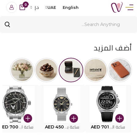
0
English
UAE
د.إ
أضف المزيد
ساعة البوليس الذكية MY.AVATAR PEIUN0000101
AED 701
ساعة بوليس للرجال PEWJG0005002
AED 450
ساعة البوليس PEWJG2227302
AED 700