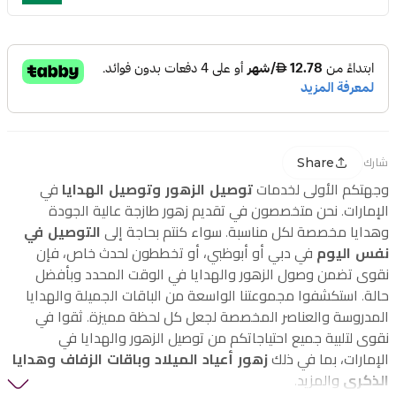
Share
شارك
وجهتكم الأولى لخدمات
توصيل الزهور وتوصيل الهدايا
في
الإمارات. نحن متخصصون في تقديم زهور طازجة عالية الجودة
وهدايا مخصصة لكل مناسبة. سواء كنتم بحاجة إلى
التوصيل في
نفس اليوم
في دبي أو أبوظبي، أو تخططون لحدث خاص، فإن
نقوى تضمن وصول الزهور والهدايا في الوقت المحدد وبأفضل
حالة. استكشفوا مجموعتنا الواسعة من الباقات الجميلة والهدايا
المدروسة والعناصر المخصصة لجعل كل لحظة مميزة. ثقوا في
نقوى لتلبية جميع احتياجاتكم من توصيل الزهور والهدايا في
الإمارات، بما في ذلك
زهور أعياد الميلاد وباقات الزفاف وهدايا
الذكرى
والمزيد.