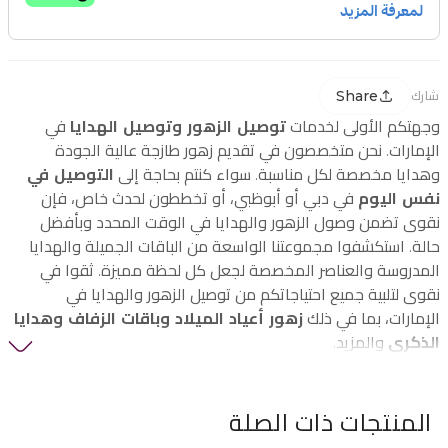
Share
شارك
وجهتكم الأولى لخدمات
توصيل الزهور وتوصيل الهدايا
في
الإمارات. نحن متخصصون في تقديم زهور طازجة عالية الجودة
وهدايا مخصصة لكل مناسبة. سواء كنتم بحاجة إلى
التوصيل في
نفس اليوم
في دبي أو أبوظبي، أو تخططون لحدث خاص، فإن
نقوى تضمن وصول الزهور والهدايا في الوقت المحدد وبأفضل
حالة. استكشفوا مجموعتنا الواسعة من الباقات الجميلة والهدايا
المدروسة والعناصر المخصصة لجعل كل لحظة مميزة. ثقوا في
نقوى لتلبية جميع احتياجاتكم من توصيل الزهور والهدايا في
الإمارات، بما في ذلك
زهور أعياد الميلاد وباقات الزفاف وهدايا
الذكرى
والمزيد.
المنتجات ذات الصلة