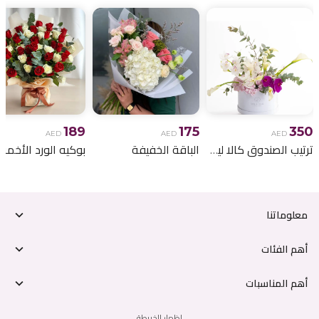
189
175
350
AED
AED
AED
ترتيب الصندوق كالا ليلي
الباقة الخفيفة
معلوماتنا
أهم الفئات
أهم المناسبات
إظهار الخريطة