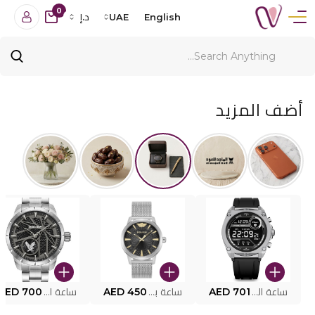
0
English
UAE
د.إ
أضف المزيد
ساعة البوليس الذكية MY.AVATAR PEIUN0000101
AED 701
ساعة بوليس للرجال PEWJG0005002
AED 450
ساعة البوليس PEWJG2227302
AED 700