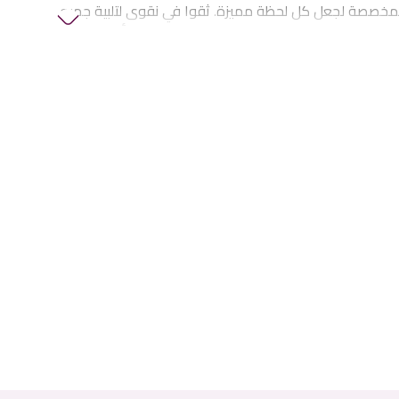
لمخصصة لجعل كل لحظة مميزة. ثقوا في نقوى لتلبية جميع
الزهور والهدايا في الإمارات، بما في ذلك
زهور أعياد
فاف وهدايا الذكرى
والمزيد.