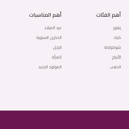
أهم الفئات
أهم المناسبات
زهور
عيد الميلاد
كيك
الذكرى السنوية
شوكولاتة
للرجل
الأبراج
للمرأة
الذهب
المولود الجديد