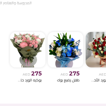
المدروسة والعناصر ا
احتياجاتكم من توصيل 
الميلاد وباقات الز
275
275
AED
AED
AE
بوكيه الورد الأخمر والابيض
طفل رضيع بوك
بوكيه الورد خاص اصطناعي