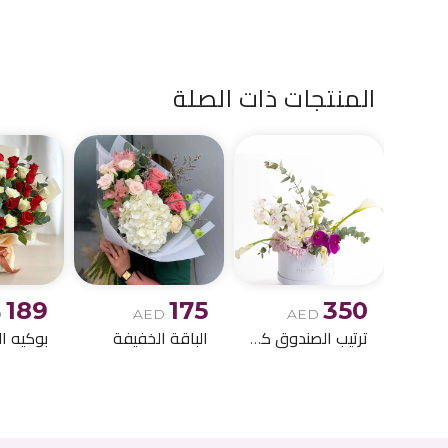
المنتجات ذات الصلة
189
175
350
D
AED
AED
ترتيب الصندوق كالا ليلي
الباقة الخفيفة