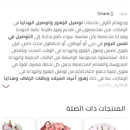
Share
شارك
وجهتكم الأولى لخدمات
توصيل الزهور وتوصيل الهدايا
في
الإمارات. نحن متخصصون في تقديم زهور طازجة عالية الجودة
وهدايا مخصصة لكل مناسبة. سواء كنتم بحاجة إلى
التوصيل في
نفس اليوم
في دبي أو أبوظبي، أو تخططون لحدث خاص، فإن
نقوى تضمن وصول الزهور والهدايا في الوقت المحدد وبأفضل
حالة. استكشفوا مجموعتنا الواسعة من الباقات الجميلة والهدايا
المدروسة والعناصر المخصصة لجعل كل لحظة مميزة. ثقوا في
نقوى لتلبية جميع احتياجاتكم من توصيل الزهور والهدايا في
الإمارات، بما في ذلك
زهور أعياد الميلاد وباقات الزفاف وهدايا
الذكرى
والمزيد.
المنتجات ذات الصلة