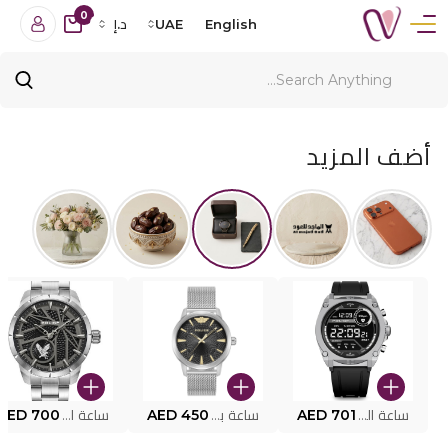
0
English
UAE
د.إ
أضف المزيد
ساعة البوليس الذكية MY.AVATAR PEIUN0000101
AED 701
ساعة بوليس للرجال PEWJG0005002
AED 450
ساعة البوليس PEWJG2227302
AED 700